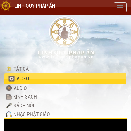
LINH QUY PHÁP ẤN
Toggl
navig
TẤT CẢ
VIDEO
AUDIO
KINH SÁCH
SÁCH NÓI
NHẠC PHẬT GIÁO
Video
Player