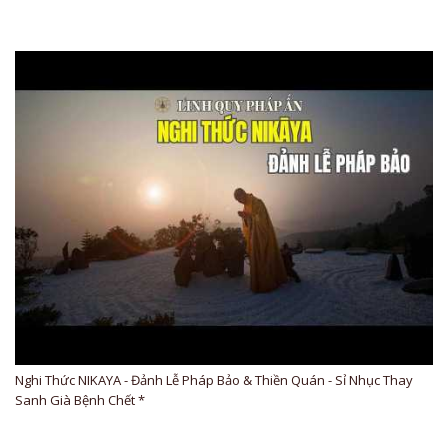
Nghi Thức NIKAYA - Đảnh Lễ Pháp Bảo & Thiền Quán - Sỉ Nhục Thay
Sanh Già Bệnh Chết *