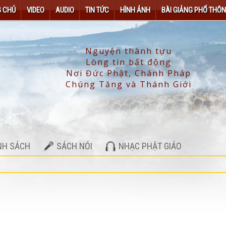
 CHỦ
VIDEO
AUDIO
TIN TỨC
HÌNH ẢNH
BÀI GIẢNG PHỔ THÔ
NH SÁCH
SÁCH NÓI
NHẠC PHẬT GIÁO