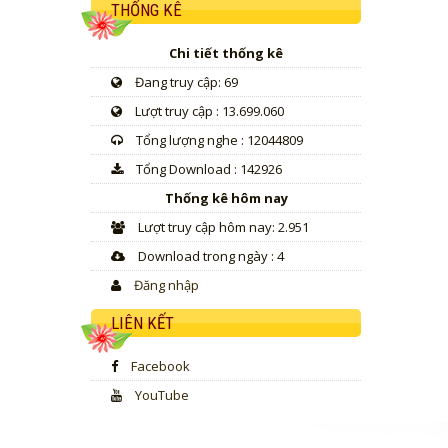
THỐNG KÊ
Chi tiết thống kê
Đang truy cập: 69
Lượt truy cập : 13.699.060
Tổng lượng nghe : 12044809
Tổng Download : 142926
Thống kê hôm nay
Lượt truy cập hôm nay: 2.951
Download trong ngày : 4
Đăng nhập
LIÊN KẾT
Facebook
YouTube