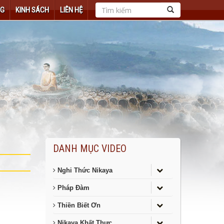
NG
KINH SÁCH
LIÊN HỆ
DANH MỤC VIDEO
Nghi Thức Nikaya
Pháp Đàm
Thiền Biết Ơn
Nikaya Khất Thực