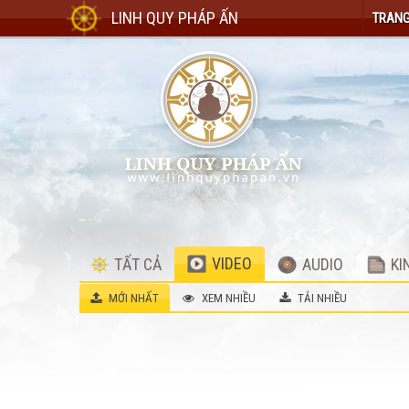
LINH QUY PHÁP ẤN
TRANG
VIDEO
TẤT CẢ
AUDIO
KI
MỚI NHẤT
XEM NHIỀU
TẢI NHIỀU