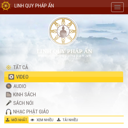
LINH QUY PHÁP ẤN
Toggl
navig
TẤT CẢ
VIDEO
AUDIO
KINH SÁCH
SÁCH NÓI
NHẠC PHẬT GIÁO
MỚI NHẤT
XEM NHIỀU
TẢI NHIỀU