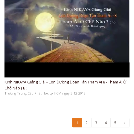
Kinh NIKAYA Giảng Giải - Con Đường Đoạn Tận Tham Ái 8 - Tham Ái Ở
Chổ Nào ( B )
Trường Trung Cấp Phật Học tp HCM ngày 3-12-2018
1
2
3
4
5
»