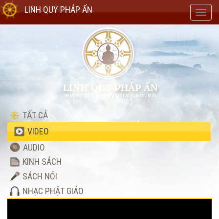
LINH QUY PHÁP ẤN
Toggl
navig
TẤT CẢ
VIDEO
AUDIO
KINH SÁCH
SÁCH NÓI
NHẠC PHẬT GIÁO
Video
Player