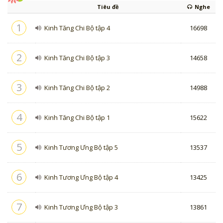
Tiêu đề
Nghe
1
Kinh Tăng Chi Bộ tập 4
16698
2
Kinh Tăng Chi Bộ tập 3
14658
3
Kinh Tăng Chi Bộ tập 2
14988
4
Kinh Tăng Chi Bộ tập 1
15622
5
Kinh Tương Ưng Bộ tập 5
13537
6
Kinh Tương Ưng Bộ tập 4
13425
7
Kinh Tương Ưng Bộ tập 3
13861