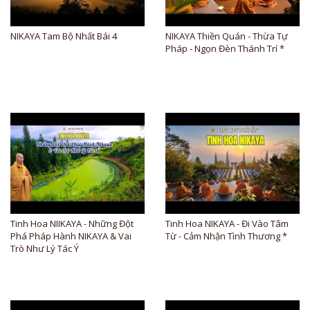
NIKAYA Tam Bộ Nhất Bái 4
NIKAYA Thiền Quán - Thừa Tự
Pháp - Ngọn Đèn Thánh Trí *
Tinh Hoa NIIKAYA - Những Đột
Tinh Hoa NIKAYA - Đi Vào Tâm
Phá Pháp Hành NIKAYA & Vai
Từ - Cảm Nhận Tình Thương *
Trò Như Lý Tác Ý