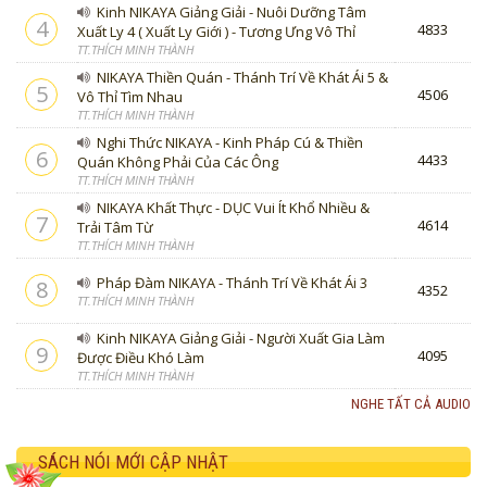
Kinh NIKAYA Giảng Giải - Nuôi Dưỡng Tâm
4
4833
Xuất Ly 4 ( Xuất Ly Giới ) - Tương Ưng Vô Thỉ
TT.THÍCH MINH THÀNH
NIKAYA Thiền Quán - Thánh Trí Về Khát Ái 5 &
5
4506
Vô Thỉ Tìm Nhau
TT.THÍCH MINH THÀNH
Nghi Thức NIKAYA - Kinh Pháp Cú & Thiền
6
4433
Quán Không Phải Của Các Ông
TT.THÍCH MINH THÀNH
NIKAYA Khất Thực - DỤC Vui Ít Khổ Nhiều &
7
4614
Trải Tâm Từ
TT.THÍCH MINH THÀNH
Pháp Đàm NIKAYA - Thánh Trí Về Khát Ái 3
8
4352
TT.THÍCH MINH THÀNH
Kinh NIKAYA Giảng Giải - Người Xuất Gia Làm
9
4095
Được Điều Khó Làm
TT.THÍCH MINH THÀNH
NGHE TẤT CẢ AUDIO
SÁCH NÓI MỚI CẬP NHẬT