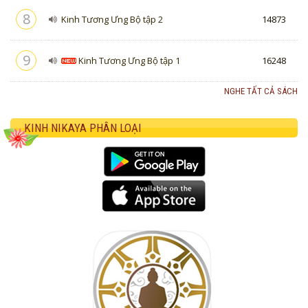
8
Kinh Tương Ưng Bộ tập 2
14873
9
Kinh Tương Ưng Bộ tập 1
16248
NGHE TẤT CẢ SÁCH
KINH NIKAYA PHÂN LOẠI