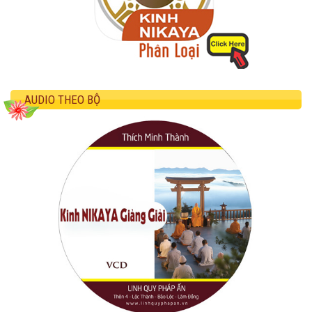
AUDIO THEO BỘ