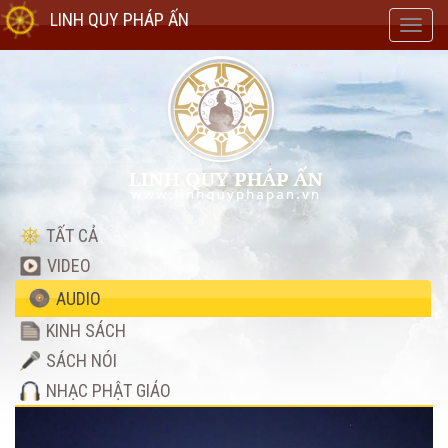
LINH QUY PHÁP ẤN
Toggl
navig
TẤT CẢ
VIDEO
AUDIO
KINH SÁCH
SÁCH NÓI
NHẠC PHẬT GIÁO
Audio
Player