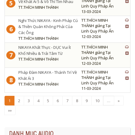
THÀNH giảng Tại
Về Khát Ái 5 & Vô Thỉ Tìm Nhau
5
Linh Quy Pháp Ấn
TT.THÍCH MINH THÀNH
13-03-2024
TT.THÍCH MINH
Nghi Thức NIKAYA - Kinh Pháp Cú
THÀNH giảng Tại
& Thiền Quán Không Phải Của
6
Linh Quy Pháp Ấn
Các Ông
12-03-2024
TT.THÍCH MINH THÀNH
TT.THÍCH MINH
NIKAYA Khất Thực - DỤC Vui Ít
THÀNH giảng Tại
Khổ Nhiều & Trải Tâm Từ
7
Linh Quy Pháp Ấn
TT.THÍCH MINH THÀNH
12-03-2024
TT.THÍCH MINH
Pháp Đàm NIKAYA - Thánh Trí Về
THÀNH giảng Tại
Khát Ái 3
8
Linh Quy Pháp Ấn
TT.THÍCH MINH THÀNH
11-03-2024
1
2
3
4
5
6
7
8
9
10
…
»
»»
DANH MỤC AUDIO