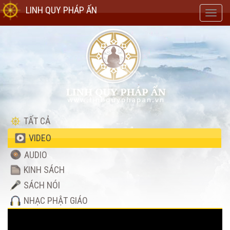
LINH QUY PHÁP ẤN
Toggl
navig
TẤT CẢ
VIDEO
AUDIO
KINH SÁCH
SÁCH NÓI
NHẠC PHẬT GIÁO
Video
Player