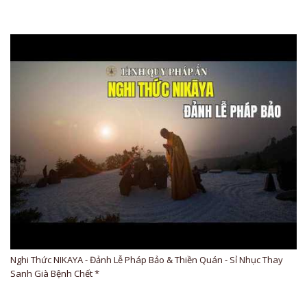
Nghi Thức NIKAYA - Đảnh Lễ Pháp Bảo & Thiền Quán - Sỉ Nhục Thay
Sanh Già Bệnh Chết *