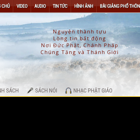
 CHỦ
VIDEO
AUDIO
TIN TỨC
HÌNH ẢNH
BÀI GIẢNG PHỔ THÔ
NH SÁCH
SÁCH NÓI
NHẠC PHẬT GIÁO