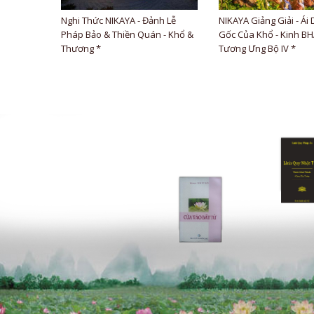
Nghi Thức NIKAYA - Đảnh Lễ
NIKAYA Giảng Giải - Ái 
Pháp Bảo & Thiền Quán - Khổ &
Gốc Của Khổ - Kinh B
Thương *
Tương Ưng Bộ IV *