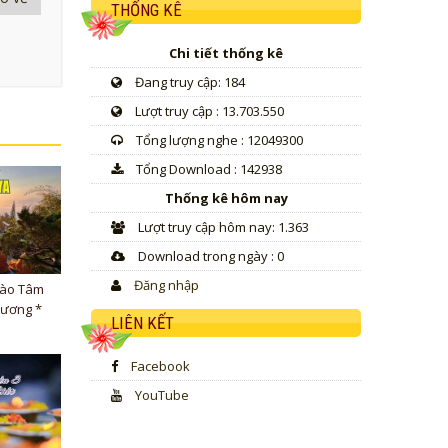
THỐNG KÊ
Chi tiết thống kê
Đang truy cập: 184
Lượt truy cập : 13.703.550
Tổng lượng nghe : 12049300
Tổng Download : 142938
Thống kê hôm nay
Lượt truy cập hôm nay: 1.363
Download trong ngày : 0
Đăng nhập
Vào Tâm
hương *
LIÊN KẾT
Facebook
YouTube