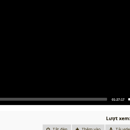
01:27:17
h
Lượt xem
Tắt đèn
Thêm vào
Tải vid