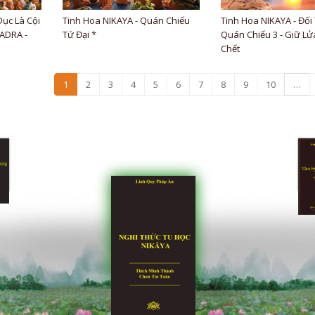
Dục Là Cội
Tinh Hoa NIKAYA - Quán Chiếu
Tinh Hoa NIKAYA - Đối
HADRA -
Tứ Đại *
Quán Chiếu 3 - Giữ Lử
Chết
1
2
3
4
5
6
7
8
9
10
…