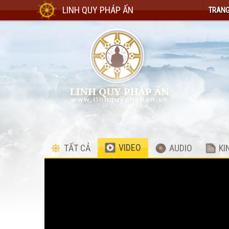
LINH QUY PHÁP ẤN
TRANG
VIDEO
TẤT CẢ
AUDIO
KI
Video
Player