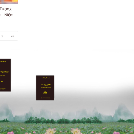
 Tượng
a - Niệm
»
»»