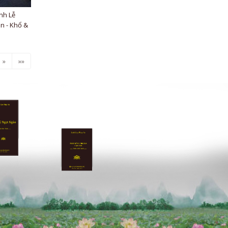
nh Lễ
n - Khổ &
»
»»