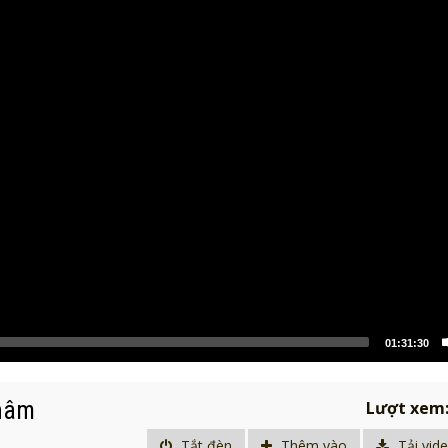
01:31:30
Thâm
Lượt xem
Tắt đèn
Thêm vào
Tải vid