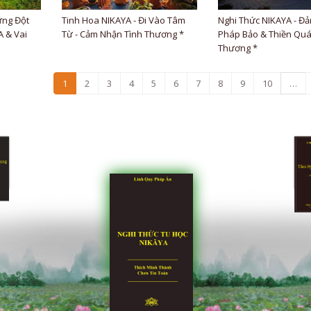
ững Đột
Tinh Hoa NIKAYA - Đi Vào Tâm
Nghi Thức NIKAYA - Đả
 & Vai
Từ - Cảm Nhận Tình Thương *
Pháp Bảo & Thiền Quá
Thương *
1
2
3
4
5
6
7
8
9
10
…