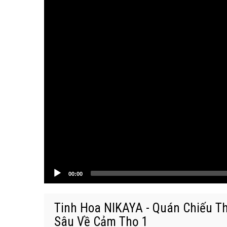
00:00
Tinh Hoa NIKAYA - Quán Chiếu 
Sâu Về Cảm Thọ 1