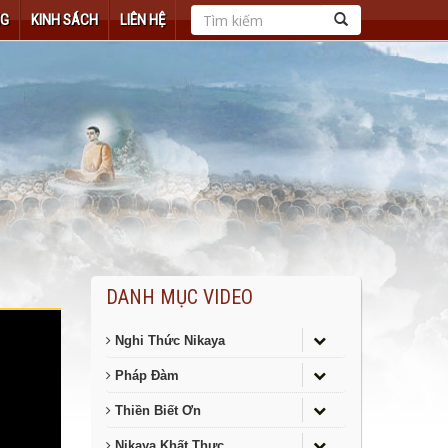
NG
KINH SÁCH
LIÊN HỆ
DANH MỤC VIDEO
Nghi Thức Nikaya
Pháp Đàm
Thiền Biết Ơn
Nikaya Khất Thực