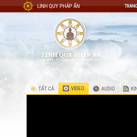
LINH QUY PHÁP ẤN
TRANG
VIDEO
TẤT CẢ
AUDIO
KI
Video
Player