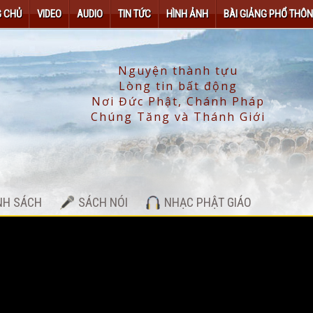
 CHỦ
VIDEO
AUDIO
TIN TỨC
HÌNH ẢNH
BÀI GIẢNG PHỔ THÔ
NH SÁCH
SÁCH NÓI
NHẠC PHẬT GIÁO