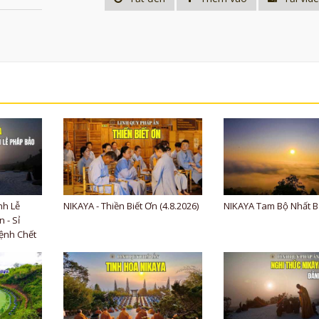
nh Lễ
NIKAYA - Thiền Biết Ơn (4.8.2026)
NIKAYA Tam Bộ Nhất B
 - Sỉ
ệnh Chết