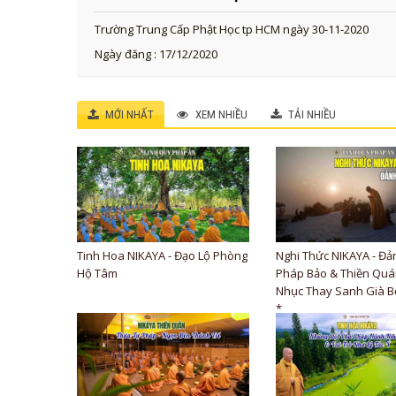
Trường Trung Cấp Phật Học tp HCM ngày 30-11-2020
Ngày đăng : 17/12/2020
MỚI NHẤT
XEM NHIỀU
TẢI NHIỀU
Tinh Hoa NIKAYA - Đạo Lộ Phòng
Nghi Thức NIKAYA - Đả
Hộ Tâm
Pháp Bảo & Thiền Quán
Nhục Thay Sanh Già B
*