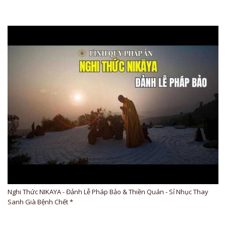
Nghi Thức NIKAYA - Đảnh Lễ Pháp Bảo & Thiền Quán - Sỉ Nhục Thay
Sanh Già Bệnh Chết *