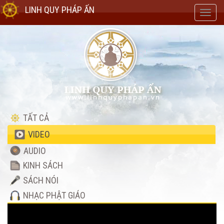
LINH QUY PHÁP ẤN
Toggl
navig
TẤT CẢ
VIDEO
AUDIO
KINH SÁCH
SÁCH NÓI
NHẠC PHẬT GIÁO
Video
Player