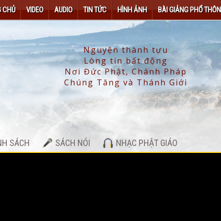
 CHỦ
VIDEO
AUDIO
TIN TỨC
HÌNH ẢNH
BÀI GIẢNG PHỔ THÔ
NH SÁCH
SÁCH NÓI
NHẠC PHẬT GIÁO