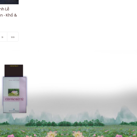
nh Lễ
n - Khổ &
»
»»