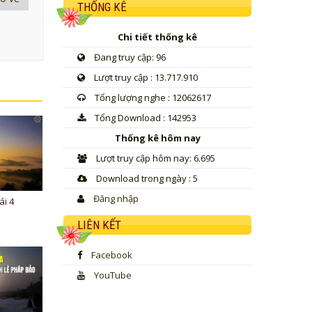
THỐNG KÊ
Chi tiết thống kê
Đang truy cập: 96
Lượt truy cập : 13.717.910
Tổng lượng nghe : 12062617
Tổng Download : 142953
Thống kê hôm nay
Lượt truy cập hôm nay: 6.695
Download trong ngày : 5
Đăng nhập
ái 4
LIÊN KẾT
Facebook
YouTube