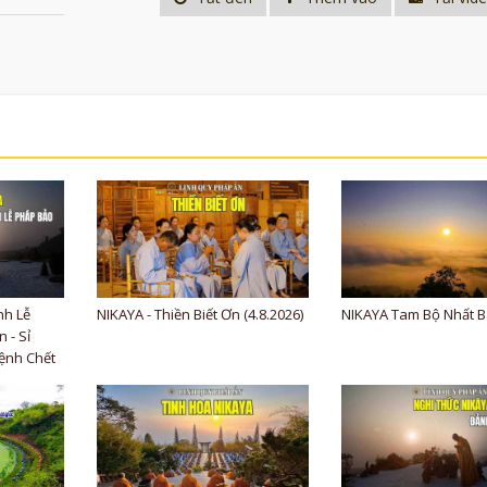
nh Lễ
NIKAYA - Thiền Biết Ơn (4.8.2026)
NIKAYA Tam Bộ Nhất B
 - Sỉ
ệnh Chết