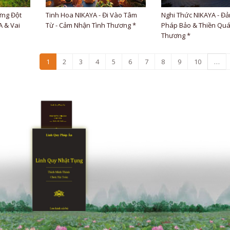
ững Đột
Tinh Hoa NIKAYA - Đi Vào Tâm
Nghi Thức NIKAYA - Đả
 & Vai
Từ - Cảm Nhận Tình Thương *
Pháp Bảo & Thiền Quá
Thương *
1
2
3
4
5
6
7
8
9
10
…