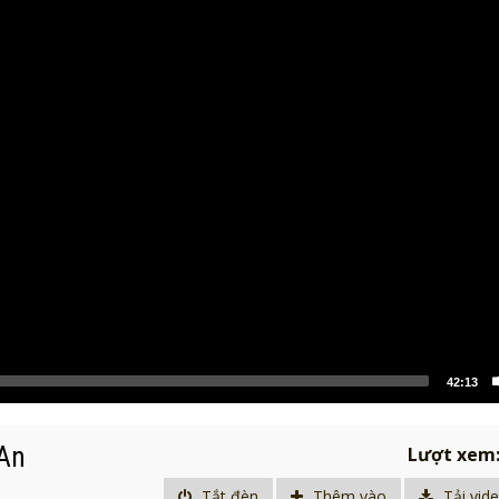
42:13
 An
Lượt xem
Tắt đèn
Thêm vào
Tải vid