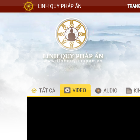
LINH QUY PHÁP ẤN
TRANG
VIDEO
TẤT CẢ
AUDIO
KI
Video
Player