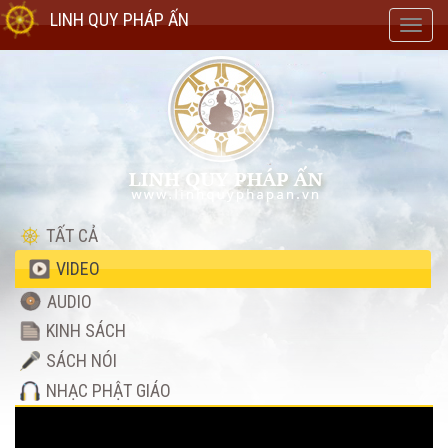
LINH QUY PHÁP ẤN
Toggl
navig
TẤT CẢ
VIDEO
AUDIO
KINH SÁCH
SÁCH NÓI
NHẠC PHẬT GIÁO
Video
Player