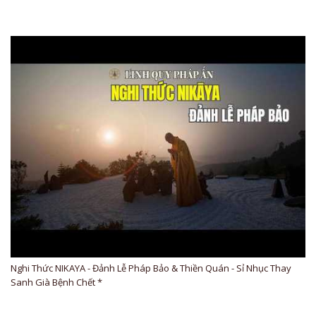
Nghi Thức NIKAYA - Đảnh Lễ Pháp Bảo & Thiền Quán - Sỉ Nhục Thay
Sanh Già Bệnh Chết *