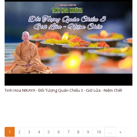
Tinh Hoa NIKAYA - Đối Tượng Quán Chiếu 3 - Giữ Lửa - Niệm Chết
1
2
3
4
5
6
7
8
9
10
…
»