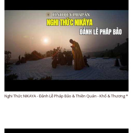
Nghi Thức NIKAYA - Đảnh Lễ Pháp Bảo & Thiền Quán - Khổ & Thương *