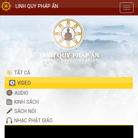
LINH QUY PHÁP ẤN
Toggl
navig
TẤT CẢ
VIDEO
AUDIO
KINH SÁCH
SÁCH NÓI
NHẠC PHẬT GIÁO
Video
Player