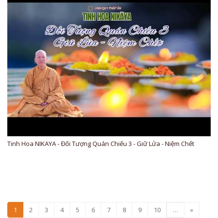
Tinh Hoa NIKAYA - Đối Tượng Quán Chiếu 3 - Giữ Lửa - Niệm Chết
1
2
3
4
5
6
7
8
9
10
…
»