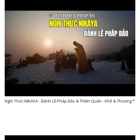
Nghi Thức NIKAYA - Đảnh Lễ Pháp Bảo & Thiền Quán - Khổ & Thương *