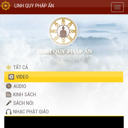
LINH QUY PHÁP ẤN
Toggl
navig
TẤT CẢ
VIDEO
AUDIO
KINH SÁCH
SÁCH NÓI
NHẠC PHẬT GIÁO
Video
Player