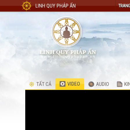
LINH QUY PHÁP ẤN
TRANG
VIDEO
TẤT CẢ
AUDIO
KI
Video
Player