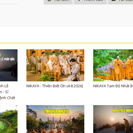
nh Lễ
NIKAYA - Thiền Biết Ơn (4.8.2026)
NIKAYA Tam Bộ Nhất B
 - Sỉ
ệnh Chết