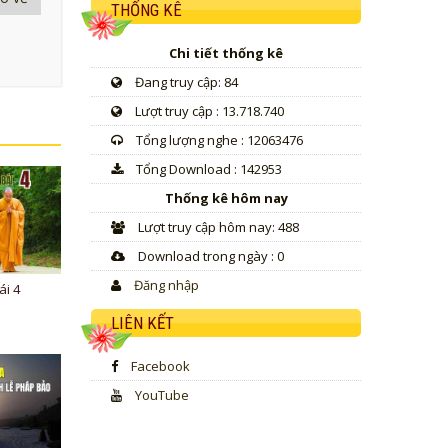
THỐNG KÊ
Chi tiết thống kê
Đang truy cập: 84
Lượt truy cập : 13.718.740
Tổng lượng nghe : 12063476
Tổng Download : 142953
Thống kê hôm nay
Lượt truy cập hôm nay: 488
Download trong ngày : 0
Đăng nhập
ái 4
LIÊN KẾT
Facebook
YouTube