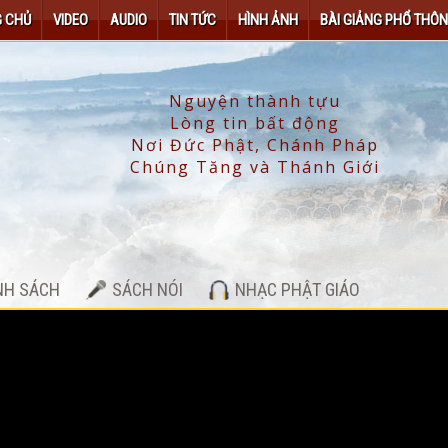
 CHỦ
VIDEO
AUDIO
TIN TỨC
HÌNH ẢNH
BÀI GIẢNG PHỔ THÔ
NH SÁCH
SÁCH NÓI
NHẠC PHẬT GIÁO