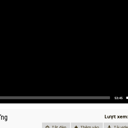
53:45
Ưng
Lượt xem
Tắt đèn
Thêm vào
Tải vid