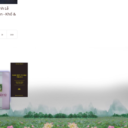
nh Lễ
n - Khổ &
»
»»