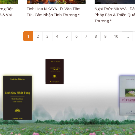
ững Đột
Tinh Hoa NIKAYA - Đi Vào Tâm
Nghi Thức NIKAYA - Đả
 & Vai
Từ - Cảm Nhận Tình Thương *
Pháp Bảo & Thiền Quá
Thương *
1
2
3
4
5
6
7
8
9
10
…