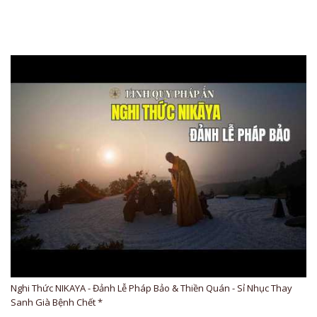
Nghi Thức NIKAYA - Đảnh Lễ Pháp Bảo & Thiền Quán - Sỉ Nhục Thay
Sanh Già Bệnh Chết *