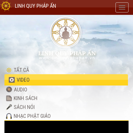
LINH QUY PHÁP ẤN
Toggl
navig
TẤT CẢ
VIDEO
AUDIO
KINH SÁCH
SÁCH NÓI
NHẠC PHẬT GIÁO
Video
Player