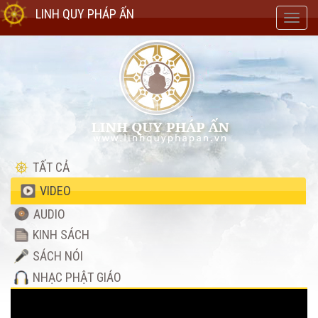
LINH QUY PHÁP ẤN
Toggl
navig
TẤT CẢ
VIDEO
AUDIO
KINH SÁCH
SÁCH NÓI
NHẠC PHẬT GIÁO
Video
Player