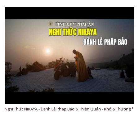
Nghi Thức NIKAYA - Đảnh Lễ Pháp Bảo & Thiền Quán - Khổ & Thương *