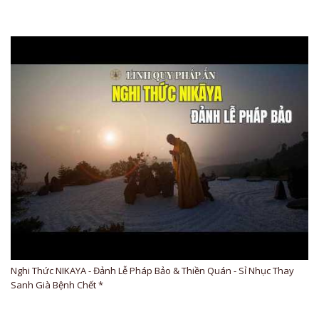
Nghi Thức NIKAYA - Đảnh Lễ Pháp Bảo & Thiền Quán - Sỉ Nhục Thay
Sanh Già Bệnh Chết *