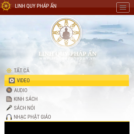
LINH QUY PHÁP ẤN
Toggl
navig
TẤT CẢ
VIDEO
AUDIO
KINH SÁCH
SÁCH NÓI
NHẠC PHẬT GIÁO
Video
Player