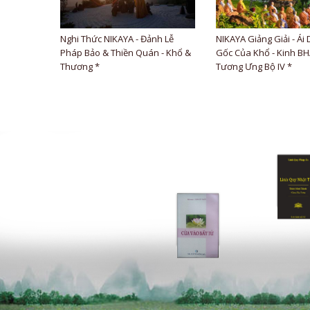
Nghi Thức NIKAYA - Đảnh Lễ
NIKAYA Giảng Giải - Ái 
Pháp Bảo & Thiền Quán - Khổ &
Gốc Của Khổ - Kinh B
Thương *
Tương Ưng Bộ IV *