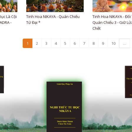
Dục Là Cội
Tinh Hoa NIKAYA - Quán Chiếu
Tinh Hoa NIKAYA - Đối
HADRA -
Tứ Đại *
Quán Chiếu 3 - Giữ Lử
Chết
1
2
3
4
5
6
7
8
9
10
…