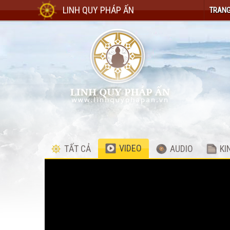
LINH QUY PHÁP ẤN
TRANG
VIDEO
TẤT CẢ
AUDIO
KI
Video
Player