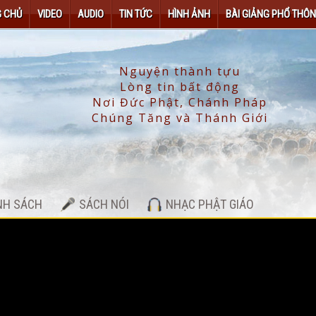
 CHỦ
VIDEO
AUDIO
TIN TỨC
HÌNH ẢNH
BÀI GIẢNG PHỔ THÔ
NH SÁCH
SÁCH NÓI
NHẠC PHẬT GIÁO