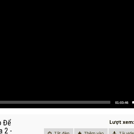
01:03:46
o Để
Lượt xem
 2 -
Tắt đèn
Thêm vào
Tải vid