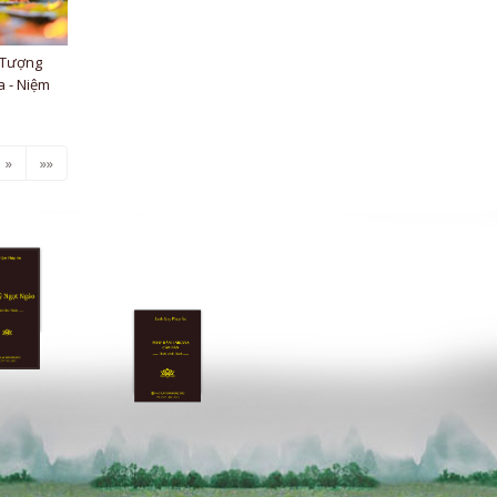
 Tượng
a - Niệm
»
»»