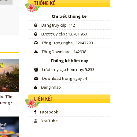
THỐNG KÊ
Chi tiết thống kê
Đang truy cập: 112
Lượt truy cập : 13.701.960
Tổng lượng nghe : 12047790
Tổng Download : 142938
Thống kê hôm nay
Lượt truy cập hôm nay: 5.853
Download trong ngày : 4
Đăng nhập
Vào Tâm
LIÊN KẾT
hương *
Facebook
YouTube