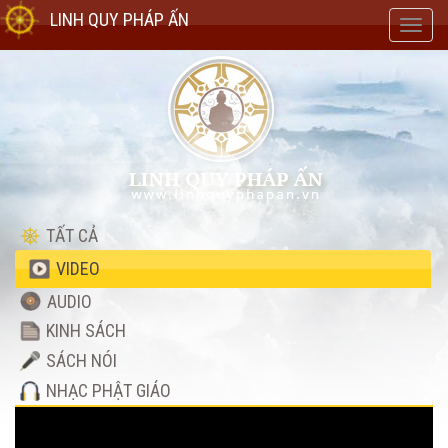
LINH QUY PHÁP ẤN
Toggl
navig
TẤT CẢ
VIDEO
AUDIO
KINH SÁCH
SÁCH NÓI
NHẠC PHẬT GIÁO
Video
Player