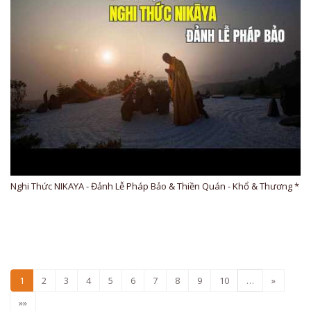
Nghi Thức NIKAYA - Đảnh Lễ Pháp Bảo & Thiền Quán - Khổ & Thương *
1
2
3
4
5
6
7
8
9
10
…
»
»»