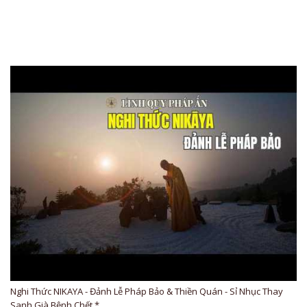
Nghi Thức NIKAYA - Đảnh Lễ Pháp Bảo & Thiền Quán - Sỉ Nhục Thay
Sanh Già Bệnh Chết *