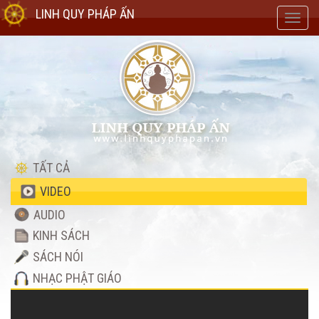
LINH QUY PHÁP ẤN
Toggl
navig
TẤT CẢ
VIDEO
AUDIO
KINH SÁCH
SÁCH NÓI
NHẠC PHẬT GIÁO
Video
Player