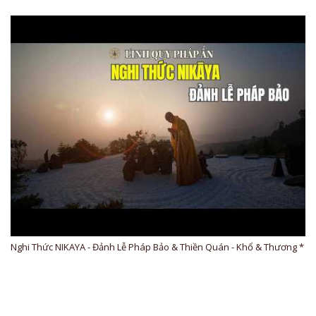
Nghi Thức NIKAYA - Đảnh Lễ Pháp Bảo & Thiền Quán - Khổ & Thương *