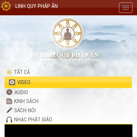
LINH QUY PHÁP ẤN
Toggl
navig
TẤT CẢ
VIDEO
AUDIO
KINH SÁCH
SÁCH NÓI
NHẠC PHẬT GIÁO
Video
Player