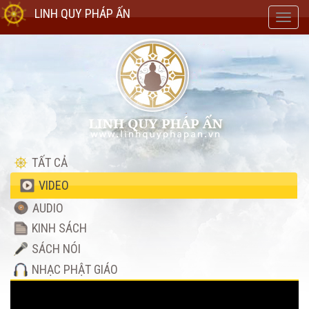
LINH QUY PHÁP ẤN
Toggl
navig
TẤT CẢ
VIDEO
AUDIO
KINH SÁCH
SÁCH NÓI
NHẠC PHẬT GIÁO
Video
Player