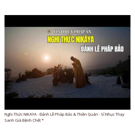
Nghi Thức NIKAYA - Đảnh Lễ Pháp Bảo & Thiền Quán - Sỉ Nhục Thay
Sanh Già Bệnh Chết *