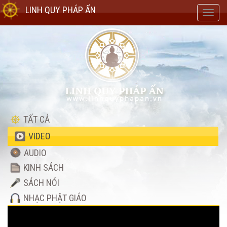
LINH QUY PHÁP ẤN
Toggl
navig
TẤT CẢ
VIDEO
AUDIO
KINH SÁCH
SÁCH NÓI
NHẠC PHẬT GIÁO
Video
Player