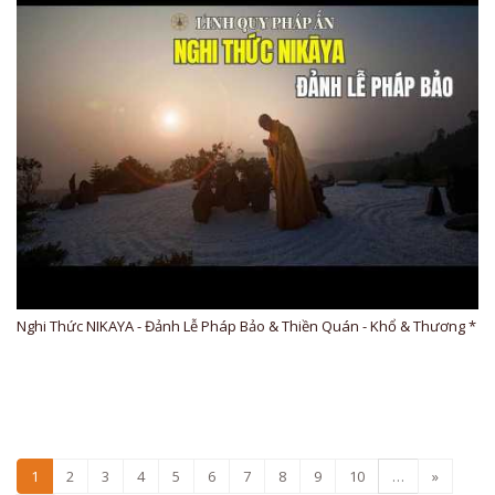
Nghi Thức NIKAYA - Đảnh Lễ Pháp Bảo & Thiền Quán - Khổ & Thương *
1
2
3
4
5
6
7
8
9
10
…
»