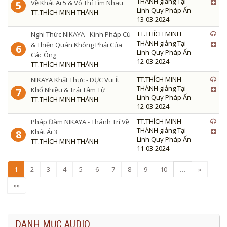
THÀNH giảng Tại
Về Khát Ái 5 & Vô Thỉ Tìm Nhau
5
Linh Quy Pháp Ấn
TT.THÍCH MINH THÀNH
13-03-2024
TT.THÍCH MINH
Nghi Thức NIKAYA - Kinh Pháp Cú
THÀNH giảng Tại
& Thiền Quán Không Phải Của
6
Linh Quy Pháp Ấn
Các Ông
12-03-2024
TT.THÍCH MINH THÀNH
TT.THÍCH MINH
NIKAYA Khất Thực - DỤC Vui Ít
THÀNH giảng Tại
Khổ Nhiều & Trải Tâm Từ
7
Linh Quy Pháp Ấn
TT.THÍCH MINH THÀNH
12-03-2024
TT.THÍCH MINH
Pháp Đàm NIKAYA - Thánh Trí Về
THÀNH giảng Tại
Khát Ái 3
8
Linh Quy Pháp Ấn
TT.THÍCH MINH THÀNH
11-03-2024
1
2
3
4
5
6
7
8
9
10
…
»
»»
DANH MỤC AUDIO