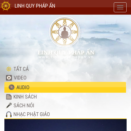
LINH QUY PHÁP ẤN
Toggl
navig
TẤT CẢ
VIDEO
AUDIO
KINH SÁCH
SÁCH NÓI
NHẠC PHẬT GIÁO
Audio
Player