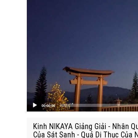
00:00:00
Kinh NIKAYA Giảng Giải - Nhân Q
Của Sát Sanh - Quả Dị Thục Của 