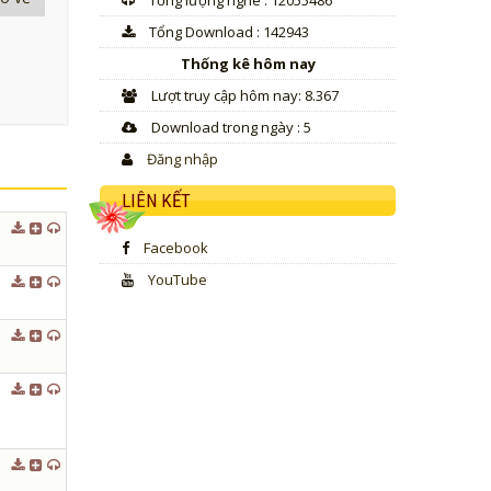
Tổng lượng nghe : 12055486
decrease
volume.
Tổng Download : 142943
Thống kê hôm nay
Lượt truy cập hôm nay: 8.367
Download trong ngày : 5
Đăng nhập
LIÊN KẾT
Facebook
YouTube