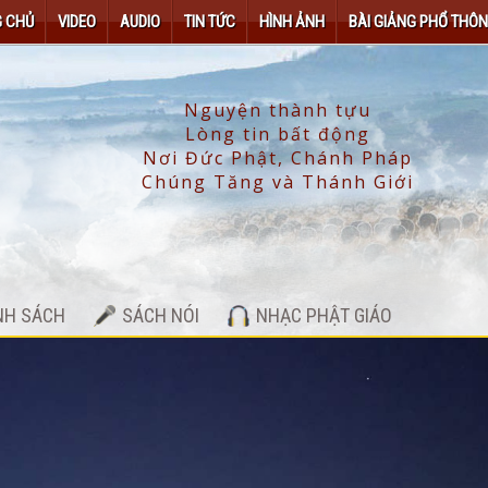
 CHỦ
VIDEO
AUDIO
TIN TỨC
HÌNH ẢNH
BÀI GIẢNG PHỔ THÔ
NH SÁCH
SÁCH NÓI
NHẠC PHẬT GIÁO