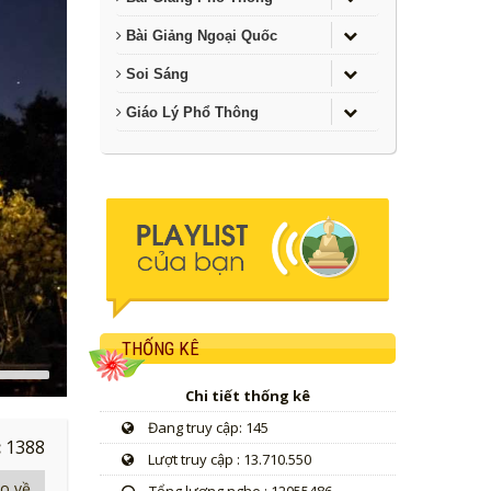
Bài Giảng Ngoại Quốc
Soi Sáng
Giáo Lý Phổ Thông
THỐNG KÊ
Use
Up/Down
Chi tiết thống kê
Arrow
keys
Đang truy cập: 145
o
:
1388
Lượt truy cập : 13.710.550
increase
r
io về