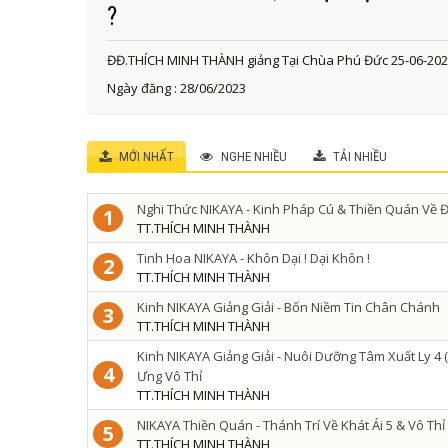
?
ĐĐ.THÍCH MINH THÀNH giảng Tại Chùa Phú Đức 25-06-20
Ngày đăng : 28/06/2023
MỚI NHẤT
NGHE NHIỀU
TẢI NHIỀU
Nghi Thức NIKAYA - Kinh Pháp Cú & Thiền Quán Về Đ
1
TT.THÍCH MINH THÀNH
Tinh Hoa NIKAYA - Khôn Dại ! Dại Khôn !
2
TT.THÍCH MINH THÀNH
Kinh NIKAYA Giảng Giải - Bốn Niềm Tin Chân Chánh
3
TT.THÍCH MINH THÀNH
Kinh NIKAYA Giảng Giải - Nuôi Dưỡng Tâm Xuất Ly 4 ( 
4
Ưng Vô Thỉ
TT.THÍCH MINH THÀNH
NIKAYA Thiền Quán - Thánh Trí Về Khát Ái 5 & Vô Th
5
TT.THÍCH MINH THÀNH