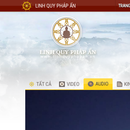
LINH QUY PHÁP ẤN
TRANG
AUDIO
TẤT CẢ
VIDEO
KI
Audio
Player