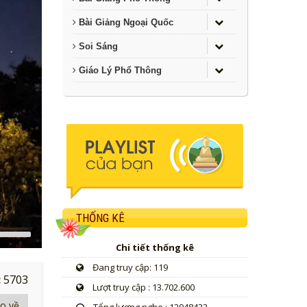
Bài Giảng Ngoại Quốc
Soi Sáng
Giáo Lý Phổ Thông
THỐNG KÊ
Use
Up/Down
Chi tiết thống kê
Arrow
keys
Đang truy cập: 119
o
:
5703
Lượt truy cập : 13.702.600
increase
r
io về