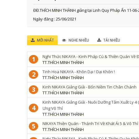
ĐĐ.THÍCH MINH THÀNH giảng tại Linh Quy Pháp Ấn 11-06-
Ngày đăng : 25/06/2021
MỚI NHẤT
NGHE NHIỀU
TẢI NHIỀU
Nghi Thức NIKAYA - Kinh Pháp Cú & Thiền Quán Về Đ
1
TT.THÍCH MINH THÀNH
Tinh Hoa NIKAYA - Khôn Dại ! Dại Khôn !
2
TT.THÍCH MINH THÀNH
Kinh NIKAYA Giảng Giải - Bốn Niềm Tin Chân Chánh
3
TT.THÍCH MINH THÀNH
Kinh NIKAYA Giảng Giải - Nuôi Dưỡng Tâm Xuất Ly 4 ( 
4
Ưng Vô Thỉ
TT.THÍCH MINH THÀNH
NIKAYA Thiền Quán - Thánh Trí Về Khát Ái 5 & Vô Th
5
TT.THÍCH MINH THÀNH
Nghi Thức NIKAYA - Kinh Pháp Cú & Thiền Quán Khô