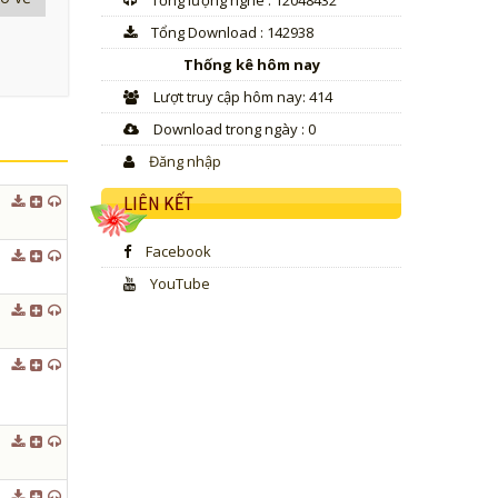
Tổng lượng nghe : 12048432
decrease
volume.
Tổng Download : 142938
Thống kê hôm nay
Lượt truy cập hôm nay: 414
Download trong ngày : 0
Đăng nhập
LIÊN KẾT
Facebook
YouTube