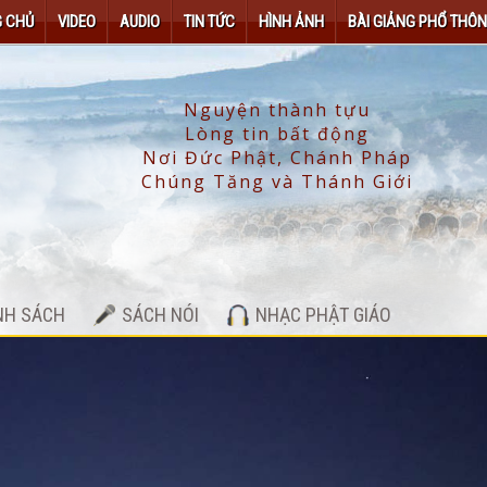
 CHỦ
VIDEO
AUDIO
TIN TỨC
HÌNH ẢNH
BÀI GIẢNG PHỔ THÔ
NH SÁCH
SÁCH NÓI
NHẠC PHẬT GIÁO