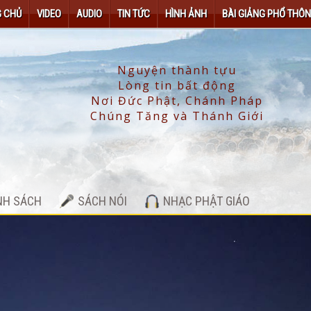
 CHỦ
VIDEO
AUDIO
TIN TỨC
HÌNH ẢNH
BÀI GIẢNG PHỔ THÔ
NH SÁCH
SÁCH NÓI
NHẠC PHẬT GIÁO