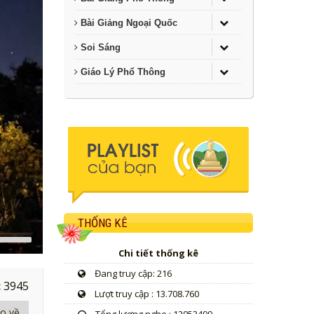
Bài Giảng Ngoại Quốc
Soi Sáng
Giáo Lý Phổ Thông
THỐNG KÊ
Use
Up/Down
Chi tiết thống kê
Arrow
keys
Đang truy cập: 216
o
:
3945
Lượt truy cập : 13.708.760
increase
r
io về