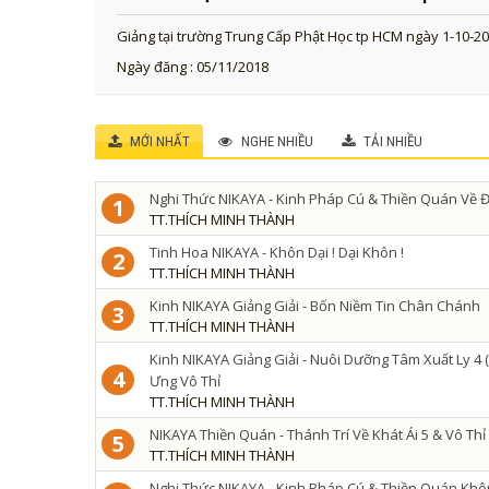
Giảng tại trường Trung Cấp Phật Học tp HCM ngày 1-10-2
Ngày đăng : 05/11/2018
MỚI NHẤT
NGHE NHIỀU
TẢI NHIỀU
Nghi Thức NIKAYA - Kinh Pháp Cú & Thiền Quán Về Đ
1
TT.THÍCH MINH THÀNH
Tinh Hoa NIKAYA - Khôn Dại ! Dại Khôn !
2
TT.THÍCH MINH THÀNH
Kinh NIKAYA Giảng Giải - Bốn Niềm Tin Chân Chánh
3
TT.THÍCH MINH THÀNH
Kinh NIKAYA Giảng Giải - Nuôi Dưỡng Tâm Xuất Ly 4 ( 
4
Ưng Vô Thỉ
TT.THÍCH MINH THÀNH
NIKAYA Thiền Quán - Thánh Trí Về Khát Ái 5 & Vô Th
5
TT.THÍCH MINH THÀNH
Nghi Thức NIKAYA - Kinh Pháp Cú & Thiền Quán Khô