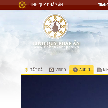
LINH QUY PHÁP ẤN
TRANG
AUDIO
TẤT CẢ
VIDEO
KI
Audio
Player