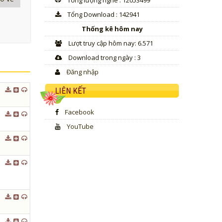
Tổng lượng nghe : 12053499
decrease
volume.
Tổng Download : 142941
Thống kê hôm nay
Lượt truy cập hôm nay: 6.571
Download trong ngày : 3
Đăng nhập
LIÊN KẾT
Facebook
YouTube