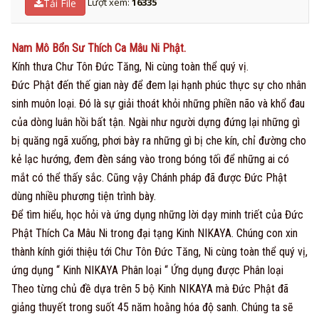
Lượt xem:
16335
Tải File
Nam Mô Bổn Sư Thích Ca Mâu Ni Phật.
Kính thưa Chư Tôn Đức Tăng, Ni cùng toàn thể quý vị.
Đức Phật đến thế gian này để đem lại hạnh phúc thực sự cho nhân
sinh muôn loại. Đó là sự giải thoát khỏi những phiền não và khổ đau
của dòng luân hồi bất tận. Ngài như người dựng đứng lại những gì
bị quăng ngã xuống, phơi bày ra những gì bị che kín, chỉ đường cho
kẻ lạc hướng, đem đèn sáng vào trong bóng tối để những ai có
mắt có thể thấy sắc. Cũng vậy Chánh pháp đã được Đức Phật
dùng nh
iều phương tiện trình bày.
Để tìm hiểu, học hỏi và ứng dụng những lời dạy minh triết của Đức
Phật Thích Ca Mâu Ni trong đại tạng Kinh NIKAYA. Chúng con xin
thành kính giới thiệu tới Chư Tôn Đức Tăng, Ni cùng toàn thể quý vị,
ứng dụng “ Kinh NIKAYA Phân loại “ Ứng dụng được Phân loại
Theo từng chủ đề dựa trên 5 bộ Kinh NIKAYA mà Đức Phật đã
giảng thuyết trong suốt 45 năm hoằng hóa độ sanh. Chúng ta sẽ