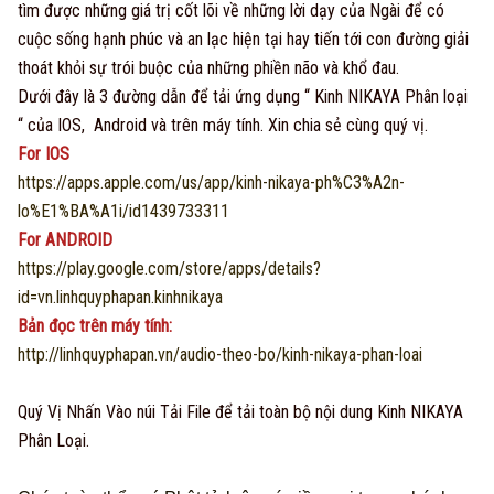
tìm được những giá trị cốt lõi về những lời dạy của Ngài để có
cuộc sống hạnh phúc và an lạc hiện tại hay tiến tới con đường giải
thoát khỏi sự trói buộc của những phiền não và khổ đau.
Dưới đây là 3 đường dẫn để tải ứng dụng “ Kinh NIKAYA Phân loại
“ của IOS, Android và trên máy tính. Xin chia sẻ cùng quý vị.
For IOS
https://apps.apple.com/us/app/kinh-nikaya-ph%C3%A2n-
lo%E1%BA%A1i/id1439733311
For ANDROID
https://play.google.com/store/apps/details?
id=vn.linhquyphapan.kinhnikaya
Bản đọc trên máy tính:
http://linhquyphapan.vn/audio-theo-bo/kinh-nikaya-phan-loai
Quý Vị Nhấn Vào núi Tải File để tải toàn bộ nội dung Kinh NIKAYA
Phân Loại.