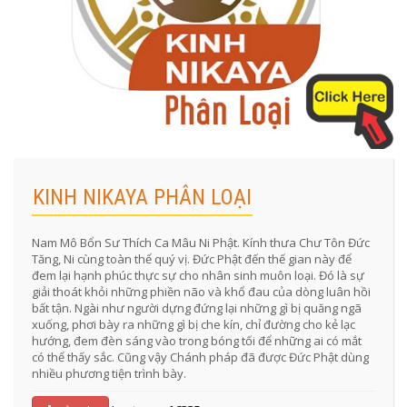
KINH NIKAYA PHÂN LOẠI
Nam Mô Bổn Sư Thích Ca Mâu Ni Phật. Kính thưa Chư Tôn Đức
Tăng, Ni cùng toàn thể quý vị. Đức Phật đến thế gian này để
đem lại hạnh phúc thực sự cho nhân sinh muôn loại. Đó là sự
giải thoát khỏi những phiền não và khổ đau của dòng luân hồi
bất tận. Ngài như người dựng đứng lại những gì bị quăng ngã
xuống, phơi bày ra những gì bị che kín, chỉ đường cho kẻ lạc
hướng, đem đèn sáng vào trong bóng tối để những ai có mắt
có thể thấy sắc. Cũng vậy Chánh pháp đã được Đức Phật dùng
nhiều phương tiện trình bày.