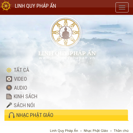
LINH QUY PHÁP ẤN
Toggl
navig
TẤT CẢ
VIDEO
AUDIO
KINH SÁCH
SÁCH NÓI
NHẠC PHẬT GIÁO
Linh Quy Pháp Ấn
›
Nhạc Phật GIáo
›
Thần chú