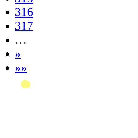
316
317
…
»
»»