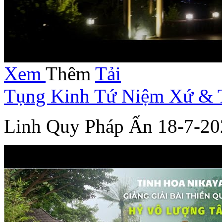
Xem
Thêm
Tải
Tụng Kinh Tứ Niệm Xứ & T
Linh Quy Pháp Ấn 18-7-20