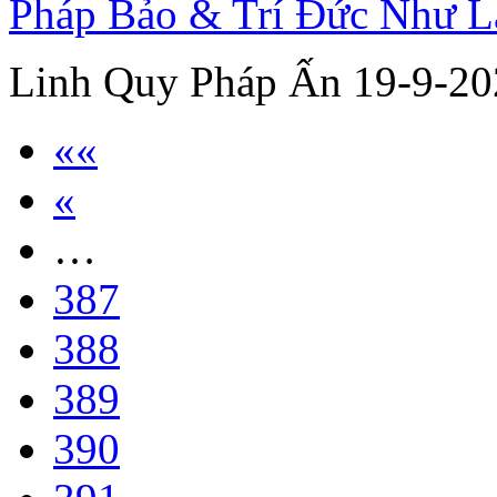
Pháp Bảo & Trí Đức Như L
Linh Quy Pháp Ấn 19-9-20
««
«
…
387
388
389
390