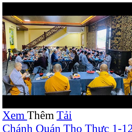
Xem
Thêm
Tải
Chánh Quán Thọ Thực 1-1