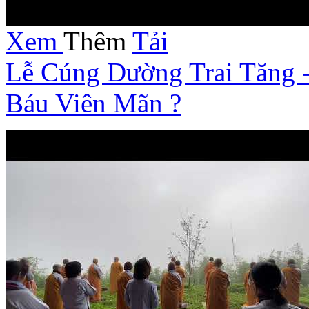
Xem
Thêm
Tải
Lễ Cúng Dường Trai Tăng 
Báu Viên Mãn ?