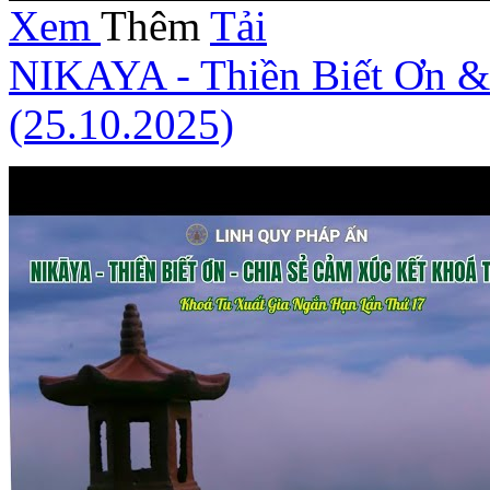
Xem
Thêm
Tải
NIKAYA - Thiền Biết Ơn &
(25.10.2025)