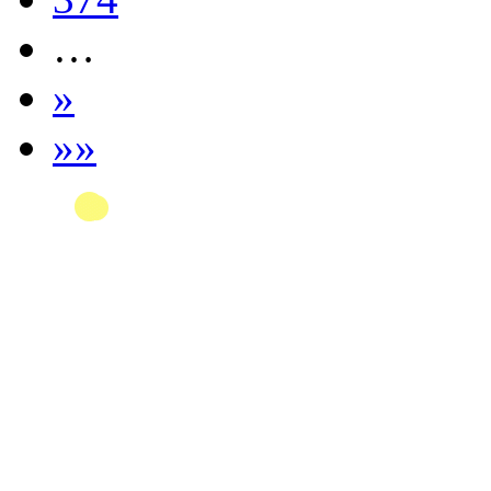
…
»
»»