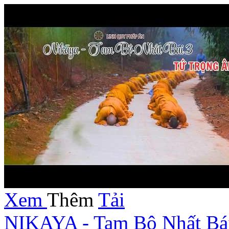
Xem
Thêm
Tải
NIKAYA - Tam Bộ Nhất Bái