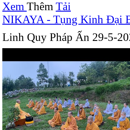
Xem
Thêm
Tải
NIKAYA - Tụng Kinh Đại B
Linh Quy Pháp Ấn 29-5-20