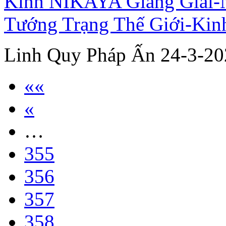
Kinh NIKAYA Giảng Giải-
Tướng Trạng Thế Giới-Kinh
Linh Quy Pháp Ấn 24-3-20
««
«
…
355
356
357
358