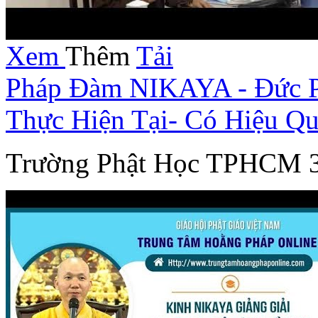
Xem
Thêm
Tải
Pháp Đàm NIKAYA - Đức Ph
Thực Hiện Tại- Có Hiệu Qu
Trường Phật Học TPHCM 3