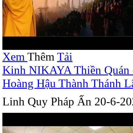
Xem
Thêm
Tải
Kinh NIKAYA Thiền Quán -
Hoàng Hậu Thành Thánh L
Linh Quy Pháp Ấn 20-6-20