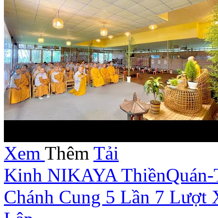
Xem
Thêm
Tải
Kinh NIKAYA ThiềnQuán-T
Chánh Cung 5 Lần 7 Lượt 