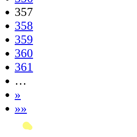
357
358
359
360
361
…
»
»»