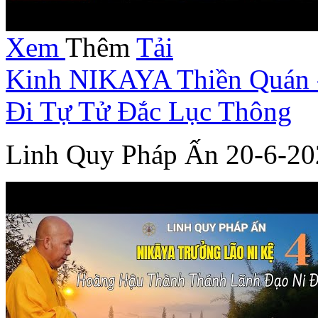
Xem
Thêm
Tải
Kinh NIKAYA Thiền Quán -
Đi Tự Tử Đắc Lục Thông
Linh Quy Pháp Ấn 20-6-20