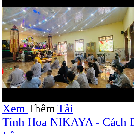
Xem
Thêm
Tải
Tinh Hoa NIKAYA - Cách 