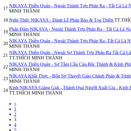
NIKAYA Thiền Quán - Ngoài Thành Tựu Pháp Ra - Tất Cả Là 
17
MINH THÀNH
18
Nghi Thức NIKAYA - Đảnh Lễ Pháp Bảo & Tọa Thiền
TT.TH
Pháp Đàm NIKAYA - Ngoài Thành Tựu Pháp Ra - Tất Cả Là N
19
MINH THÀNH
NIKAYA Thiền Quán - Ngoài Thành Tựu Pháp Ra -Tất Cả Là N
20
MINH THÀNH
NIKAYA Thiền Quán - Ngoài Sự Thành Tựu Pháp Ra Tất Cả Là
21
TT.THÍCH MINH THÀNH
NIKAYA Thiền Quán - Sự Tầm Cầu Của Bậc Thánh & Kinh Ph
22
MINH THÀNH
NIKAYA Khất Thực - Bốn Sự Thuyết Giáo Chánh Pháp & Trìn
23
MINH THÀNH
Kinh NIKAYA Giảng Giải - Thành Quả Người Xuất Gia - Ki
24
TT.THÍCH MINH THÀNH
«
1
2
3
4
5