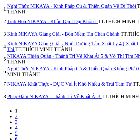
Nghi Thức NIKAYA - Kinh Pháp Cú & Thiền Quán Về Đi Thôi
1
THÀNH
2
Tinh Hoa NIKAYA - Khôn Dại ! Dại Khôn !
TT.THÍCH MINH 
3
Kinh NIKAYA Giảng Giải - Bốn Niềm Tin Chân Chánh
TT.THÍ
Kinh NIKAYA Giảng Giải - Nuôi Dưỡng Tâm Xuất Ly 4 ( Xuất L
4
Thỉ
TT.THÍCH MINH THÀNH
NIKAYA Thiền Quán - Thánh Trí Về Khát Ái 5 & Vô Thỉ Tìm N
5
THÀNH
Nghi Thức NIKAYA - Kinh Pháp Cú & Thiền Quán Không Phải
6
MINH THÀNH
7
NIKAYA Khất Thực - DỤC Vui Ít Khổ Nhiều & Trải Tâm Từ
TT
8
Pháp Đàm NIKAYA - Thánh Trí Về Khát Ái 3
TT.THÍCH MIN
1
2
3
4
5
6